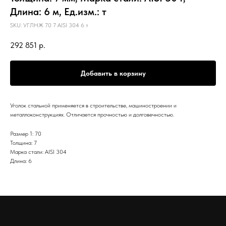
Длина: 6 м, Ед.изм.: т
SKU:
УГЛНЖ 70 7 AISI 304 6 т
292 851
р.
Добавить в корзину
Уголок стальной применяется в строительстве, машиностроении и
металлоконструкциях. Отличается прочностью и долговечностью.
Размер 1: 70
Толщина: 7
Марка стали: AISI 304
Длина: 6