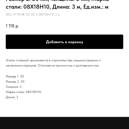
стали: 08Х18Н10, Длина: 3 м, Ед.изм.: м
SKU:
УГЛНЖ 30 30 3 08Х18Н10 3 м
1 118
р.
Добавить в корзину
Уголок стальной применяется в строительстве, машиностроении и
металлоконструкциях. Отличается прочностью и долговечностью.
Размер 1: 30
Размер 2: 30
Толщина: 3
Марка стали: 08Х18Н10
Длина: 3