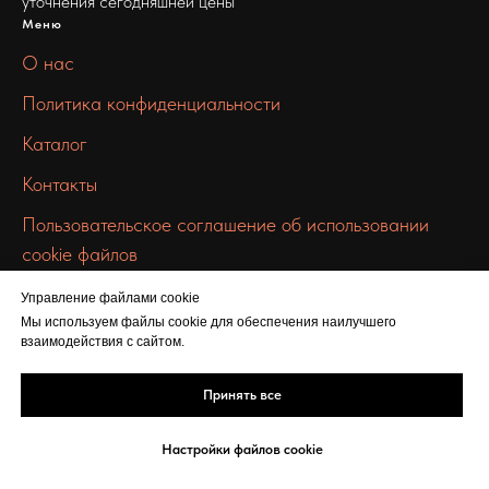
уточнения сегодняшней цены
Меню
О нас
Политика конфиденциальности
Каталог
Контакты
Пользовательское соглашение об использовании
cookie файлов
Связаться с нами
Управление файлами cookie
info@chermet-metall.ru
Мы используем файлы cookie для обеспечения наилучшего
взаимодействия с сайтом.
+7 912 672 9957
ул. Льва Толстого, 16
Принять все
Настройки файлов cookie