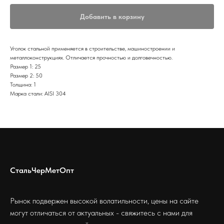
Добавить в корзину
Уголок стальной применяется в строительстве, машиностроении и
металлоконструкциях. Отличается прочностью и долговечностью.
Размер 1: 25
Размер 2: 50
Толщина: 1
Марка стали: AISI 304
СтальЧерМетОпт
Рынок подвержен высокой волатильности, цены на сайте
могут отличаться от актуальных - свяжитесь с нами для