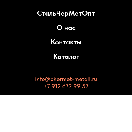
СтальЧерМетОпт
О нас
Контакты
Каталог
info@chermet-metall.ru
+7 912 672 99 57