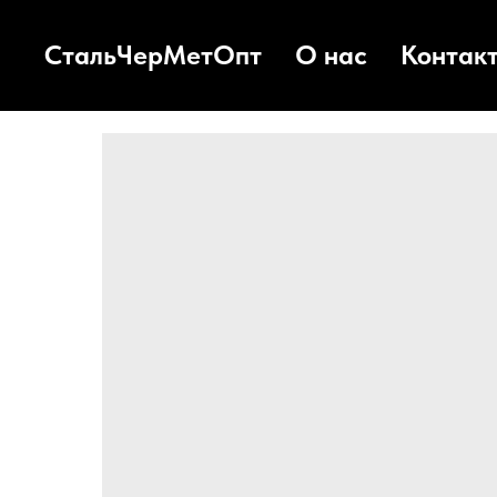
СтальЧерМетОпт
О нас
Контак