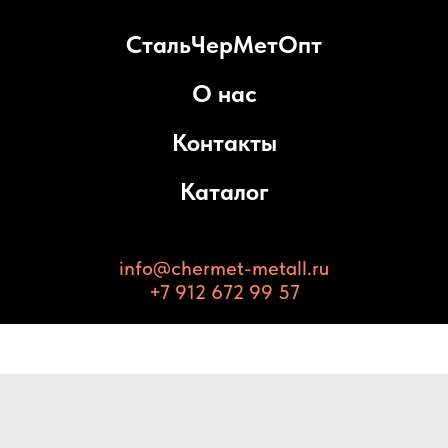
СтальЧерМетОпт
О нас
Контакты
Каталог
info@chermet-metall.ru
+7 912 672 99 57