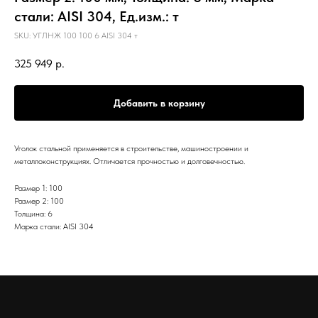
стали: AISI 304, Ед.изм.: т
SKU:
УГЛНЖ 100 100 6 AISI 304 т
325 949
р.
Добавить в корзину
Уголок стальной применяется в строительстве, машиностроении и
металлоконструкциях. Отличается прочностью и долговечностью.
Размер 1: 100
Размер 2: 100
Толщина: 6
Марка стали: AISI 304