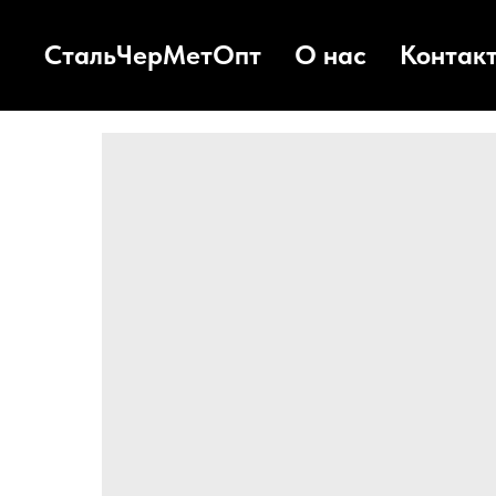
СтальЧерМетОпт
О нас
Контак