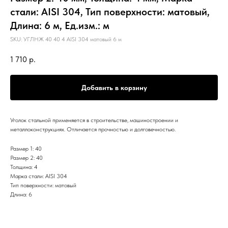
стали: AISI 304, Тип поверхности: матовый,
Длина: 6 м, Ед.изм.: м
SKU:
УГЛНЖ 40 40 4 AISI 304 матовый 6 м
1 710
р.
Добавить в корзину
Уголок стальной применяется в строительстве, машиностроении и
металлоконструкциях. Отличается прочностью и долговечностью.
Размер 1: 40
Размер 2: 40
Толщина: 4
Марка стали: AISI 304
Тип поверхности: матовый
Длина: 6