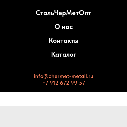
СтальЧерМетОпт
О нас
Контакты
Каталог
info@chermet-metall.ru
+7 912 672 99 57