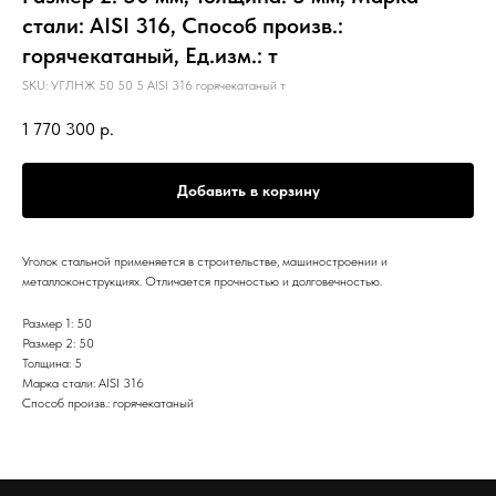
стали: AISI 316, Способ произв.:
горячекатаный, Ед.изм.: т
SKU:
УГЛНЖ 50 50 5 AISI 316 горячекатаный т
1 770 300
р.
Добавить в корзину
Уголок стальной применяется в строительстве, машиностроении и
металлоконструкциях. Отличается прочностью и долговечностью.
Размер 1: 50
Размер 2: 50
Толщина: 5
Марка стали: AISI 316
Способ произв.: горячекатаный