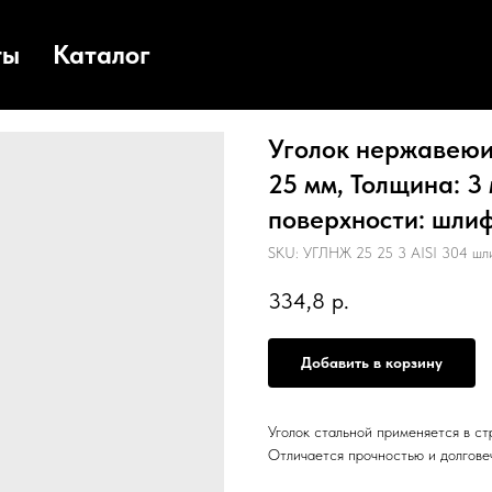
ты
Каталог
Уголок нержавеюищ
25 мм, Толщина: 3 
поверхности: шлиф
SKU:
УГЛНЖ 25 25 3 AISI 304 шл
334,8
р.
Добавить в корзину
Уголок стальной применяется в с
Отличается прочностью и долгове