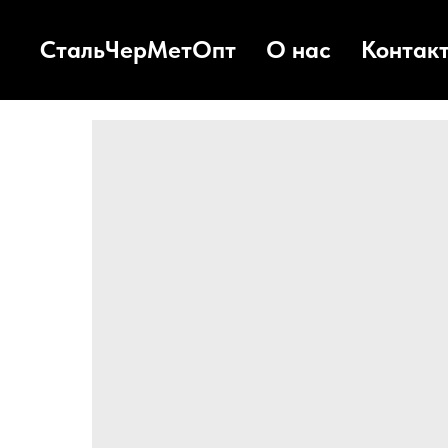
СтальЧерМетОпт
О нас
Контак