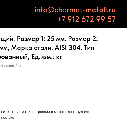
info@chermet-metall.ru
+7 912 672 99 57
ий, Размер 1: 25 мм, Размер 2:
мм, Марка стали: AISI 304, Тип
ованный, Ед.изм.: кг
ифованный кг
троительстве, машиностроении и металлоконструкциях.
чностью.