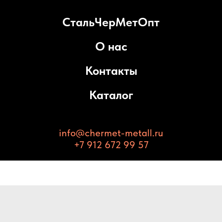
СтальЧерМетОпт
О нас
Контакты
Каталог
info@chermet-metall.ru
+7 912 672 99 57