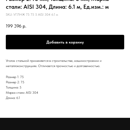
стали: AISI 304, Длина: 6.1 м, Ед.изм.: м
SKU:
УГЛНЖ 75 75 5 AISI 304 6.1 м
199 396
р.
Добавить в корзину
Уголок стальной применяется в строительстве, машиностроении и
металлоконструкциях. Отличается прочностью и долговечностью.
Размер 1: 75
Размер 2: 75
Толщина: 5
Марка стали: AISI 304
Длина: 6.1