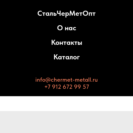
СтальЧерМетОпт
О нас
Контакты
Каталог
info@chermet-metall.ru
+7 912 672 99 57