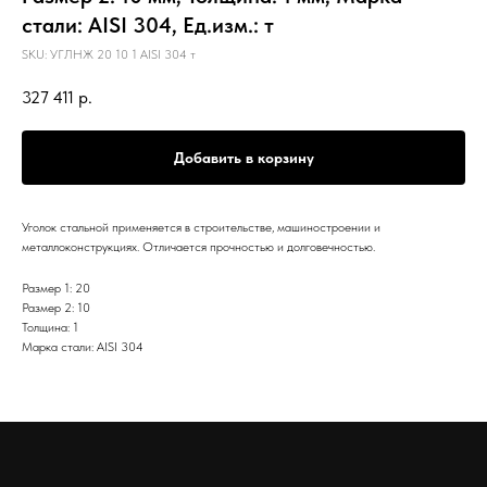
стали: AISI 304, Ед.изм.: т
SKU:
УГЛНЖ 20 10 1 AISI 304 т
327 411
р.
Добавить в корзину
Уголок стальной применяется в строительстве, машиностроении и
металлоконструкциях. Отличается прочностью и долговечностью.
Размер 1: 20
Размер 2: 10
Толщина: 1
Марка стали: AISI 304